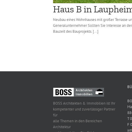
Haus B in Lauphei
Neubau eines Wohnhauses mit großer Terrasse und
Generalunternehmer Sollten Sie Interesse an de
Bauzeit des Bauprojekts. [...]
BÜ
BO
BOSS Architekten & Immobilien ist Ihr
Ma
kompetenter und zuverlässiger Partner
88
für
T 
alle Themen in den Bereichen
F 
Architektur
in