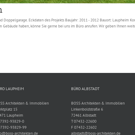
m
 Doppelgarage. Eckdaten des Projekts Baujahr: 2011 - 2012 Bauort: Laupheim Kons
m Gebäude haben, könne Sie gerne bei uns im Büro anrufen. Wir geben Ihnen weit
RO LAUPHEIM
BÜRO ALBSTADT
SS Architekten & Immobilien
BOSS Architekten & Immobilien
rktplatz 15
Linkenboldstraße 6
471 Laupheim
72461 Albstadt
07392-93829-0
T 07432-22600
07392-93829-99
F 07432-22602
fo@boss-architekten.de
albstadt@boss-architekten.de