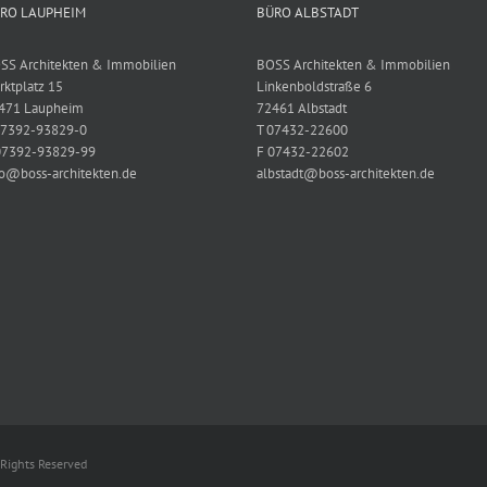
RO LAUPHEIM
BÜRO ALBSTADT
SS Architekten & Immobilien
BOSS Architekten & Immobilien
rktplatz 15
Linkenboldstraße 6
471 Laupheim
72461 Albstadt
07392-93829-0
T 07432-22600
07392-93829-99
F 07432-22602
fo@boss-architekten.de
albstadt@boss-architekten.de
Rights Reserved