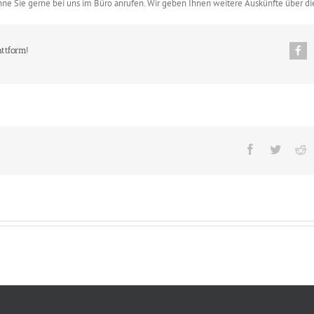
ne Sie gerne bei uns im Büro anrufen. Wir geben Ihnen weitere Auskünfte über di
attform!
Facebook
Twitter
R