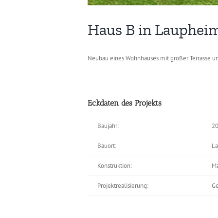
Haus B in Lauphei
Neubau eines Wohnhauses mit großer Terrasse u
Eckdaten des Projekts
Baujahr:
20
Bauort:
L
Konstruktion:
Ma
Projektrealisierung:
Ge