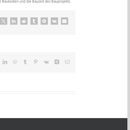
e Baukosten und die Bauzeit des Bauprojekts.
eddit
LinkedIn
WhatsApp
Tumblr
Pinterest
Vk
Xing
E-
Mail