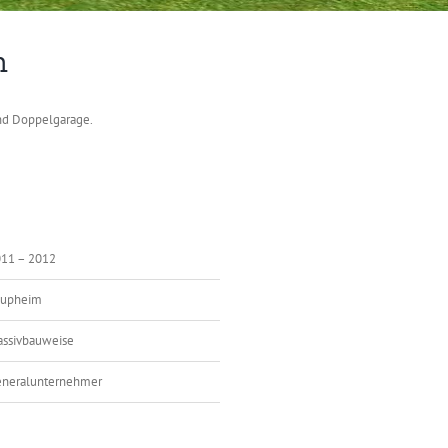
m
nd Doppelgarage.
11 – 2012
aupheim
ssivbauweise
neralunternehmer