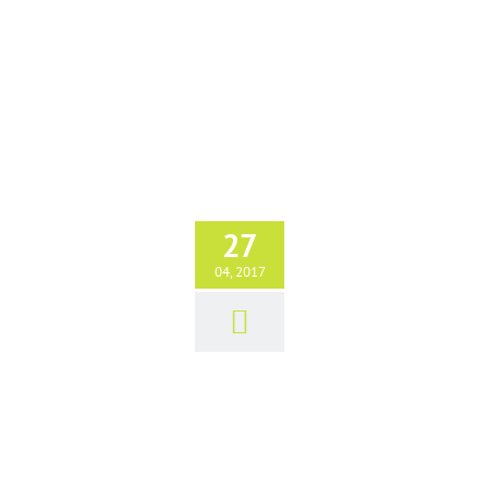
27
Profertighaus Januar/Februar 2017
Erfolgsgeschichten
04, 2017