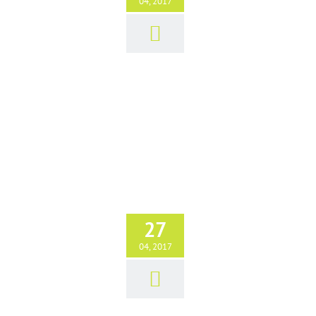
04, 2017
27
Effizienz Häuser Februar/März 2017
Erfolgsgeschichten
04, 2017