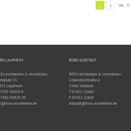
Vor
1
2
RO LAUPHEIM
BÜRO ALBSTADT
SS Architekten & Immobilien
BOSS Architekten & Immobilien
rktplatz 15
Linkenboldstraße 6
471 Laupheim
72461 Albstadt
07392-93829-0
T 07432-22600
07392-93829-99
F 07432-22602
fo@boss-architekten.de
albstadt@boss-architekten.de