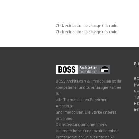
Click edit button to change this code.
Click edit button to change this code.
BÜ
BO
BOSS Architekten & Immobilien ist Ihr
Ma
kompetenter und zuverlässiger Partner
88
für
T 
alle Themen in den Bereichen
F 
Architektur
in
und Immobilien. Die Stärke unseres
erfahrenen
Dienstleistungsunternehmens
ist unsere hohe Kundenzufriedenheit.
Profitieren auch Sie aus unserer 37-