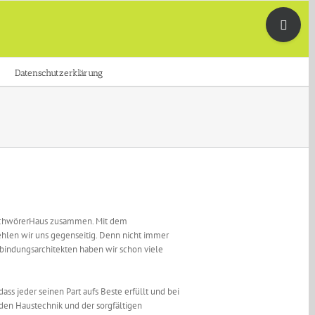
Toggle
Sliding
Bar
Area
Datenschutzerklärung
er SchwörerHaus zusammen. Mit dem
hlen wir uns gegenseitig. Denn nicht immer
indungsarchitekten haben wir schon viele
s jeder seinen Part aufs Beste erfüllt und bei
nden Haustechnik und der sorgfältigen