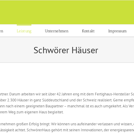
en
Leistung
Unternehmen
Kontakt
Impressum
Schwörer Häuser
 Partner. Darum arbeiten wir seit über 42 Jahren eng mit dem Fertighaus-Herstell
r 2.300 Häuser in ganz Süddeutschland und der Schweiz realisiert. Gerne empfe
n nach einem geeigneten Baupartner – manchmal ist es auch umgekehrt. Als Verb
hrem Weg zum eigenen Haus begleitet.
nehmen großen Erfolg bringt: Wir können uns aufeinander verlassen und wissen, das
erlässigkeit achtet. SchwörerHaus gehört mit seinen Innovationen, der energiespare