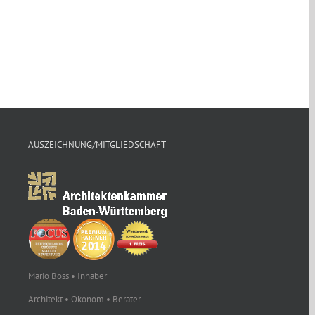
AUSZEICHNUNG/MITGLIEDSCHAFT
Mario Boss • Inhaber
Architekt • Ökonom • Berater