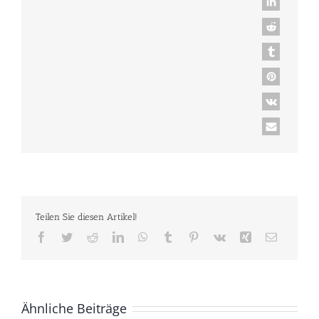
Teilen Sie diesen Artikel!
Facebook
Twitter
Reddit
LinkedIn
WhatsApp
Tumblr
Pinterest
Vk
Xing
E-
Mail
Ähnliche Beiträge