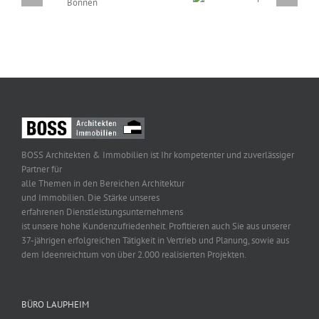
Haus S in
Laupheim
Burgriede
BOSS Architekten & Immobilien ist Ihr kompetenter und zuverlässiger
Partner für
alle Themen in den Bereichen Architektur
und Immobilien. Die Stärke unseres
erfahrenen Dienstleistungsunternehmens
ist unsere hohe Kundenzufriedenheit. Profitieren auch Sie aus unserer
37-jährigen erfolgreichen Tätigkeit in Vertrieb und Planung, sowie aus
dem Ideenreichtum von über 2.000 realisierten Projekten.
BÜRO LAUPHEIM