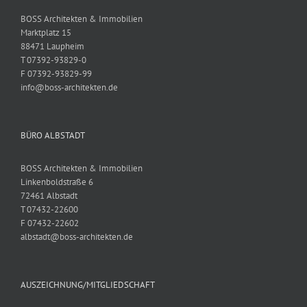
BOSS Architekten & Immobilien
Marktplatz 15
88471 Laupheim
T 07392-93829-0
F 07392-93829-99
info@boss-architekten.de
BÜRO ALBSTADT
BOSS Architekten & Immobilien
Linkenboldstraße 6
72461 Albstadt
T 07432-22600
F 07432-22602
albstadt@boss-architekten.de
AUSZEICHNUNG/MITGLIEDSCHAFT