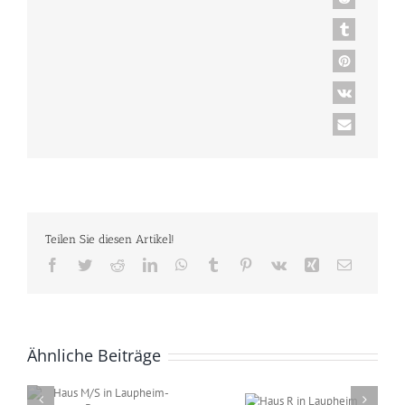
Teilen Sie diesen Artikel!
Facebook
Twitter
Reddit
LinkedIn
WhatsApp
Tumblr
Pinterest
Vk
Xing
E-
Mail
Ähnliche Beiträge
Haus R in