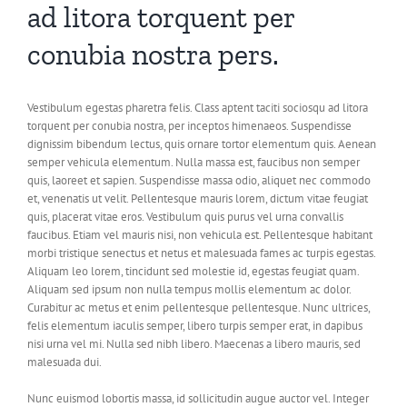
ad litora torquent per
conubia nostra pers.
Vestibulum egestas pharetra felis. Class aptent taciti sociosqu ad litora
torquent per conubia nostra, per inceptos himenaeos. Suspendisse
dignissim bibendum lectus, quis ornare tortor elementum quis. Aenean
semper vehicula elementum. Nulla massa est, faucibus non semper
quis, laoreet et sapien. Suspendisse massa odio, aliquet nec commodo
et, venenatis ut velit. Pellentesque mauris lorem, dictum vitae feugiat
quis, placerat vitae eros. Vestibulum quis purus vel urna convallis
faucibus. Etiam vel mauris nisi, non vehicula est. Pellentesque habitant
morbi tristique senectus et netus et malesuada fames ac turpis egestas.
Aliquam leo lorem, tincidunt sed molestie id, egestas feugiat quam.
Aliquam sed ipsum non nulla tempus mollis elementum ac dolor.
Curabitur ac metus et enim pellentesque pellentesque. Nunc ultrices,
felis elementum iaculis semper, libero turpis semper erat, in dapibus
nisi urna vel mi. Nulla sed nibh libero. Maecenas a libero mauris, sed
malesuada dui.
Nunc euismod lobortis massa, id sollicitudin augue auctor vel. Integer