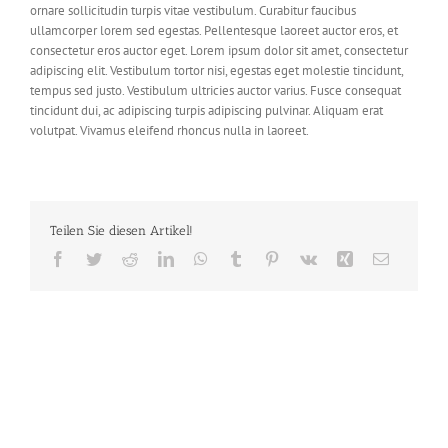
ornare sollicitudin turpis vitae vestibulum. Curabitur faucibus
ullamcorper lorem sed egestas. Pellentesque laoreet auctor eros, et
consectetur eros auctor eget. Lorem ipsum dolor sit amet, consectetur
adipiscing elit. Vestibulum tortor nisi, egestas eget molestie tincidunt,
tempus sed justo. Vestibulum ultricies auctor varius. Fusce consequat
tincidunt dui, ac adipiscing turpis adipiscing pulvinar. Aliquam erat
volutpat. Vivamus eleifend rhoncus nulla in laoreet.
Teilen Sie diesen Artikel!
Facebook
Twitter
Reddit
LinkedIn
WhatsApp
Tumblr
Pinterest
Vk
Xing
E-
Mail