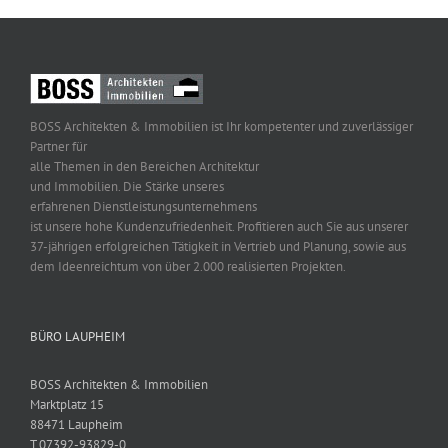
BOSS Architekten & Immobilien ist Ihr kompetenter und zuverlässiger
Partner für
alle Themen in den Bereichen Architektur
und Immobilien. Die Stärke unseres
erfahrenen Dienstleistungsunternehmens
ist unsere hohe Kundenzufriedenheit. Profitieren auch Sie aus unserer
37-jährigen erfolgreichen Tätigkeit in Vertrieb und Planung, sowie aus
dem Ideenreichtum von über 2.000 realisierten Projekten.
BÜRO LAUPHEIM
BOSS Architekten & Immobilien
Marktplatz 15
88471 Laupheim
T 07392-93829-0