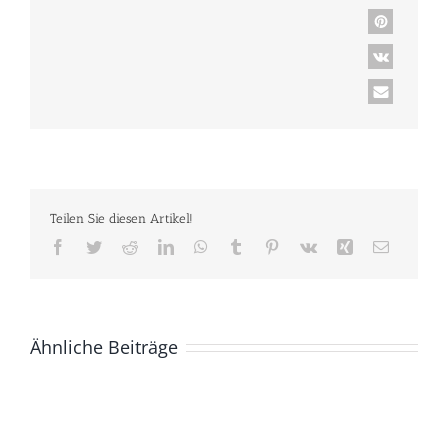
Teilen Sie diesen Artikel!
Facebook
Twitter
Reddit
LinkedIn
WhatsApp
Tumblr
Pinterest
Vk
Xing
E-
Mail
Ähnliche Beiträge