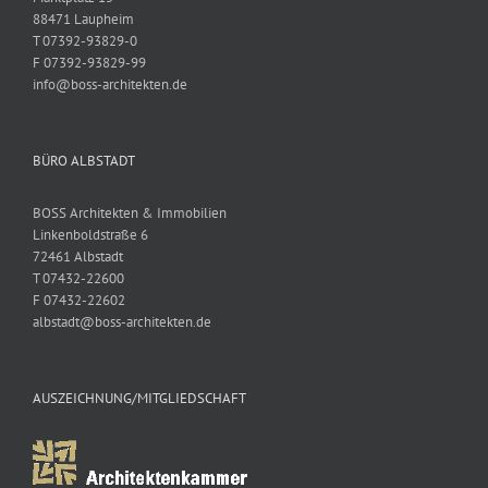
88471 Laupheim
T 07392-93829-0
F 07392-93829-99
info@boss-architekten.de
BÜRO ALBSTADT
BOSS Architekten & Immobilien
Linkenboldstraße 6
72461 Albstadt
T 07432-22600
F 07432-22602
albstadt@boss-architekten.de
AUSZEICHNUNG/MITGLIEDSCHAFT