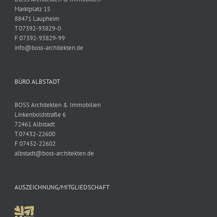
Marktplatz 15
88471 Laupheim
T 07392-93829-0
F 07392-93829-99
info@boss-architekten.de
BÜRO ALBSTADT
BOSS Architekten & Immobilien
Linkenboldstraße 6
72461 Albstadt
T 07432-22600
F 07432-22602
albstadt@boss-architekten.de
AUSZEICHNUNG/MITGLIEDSCHAFT