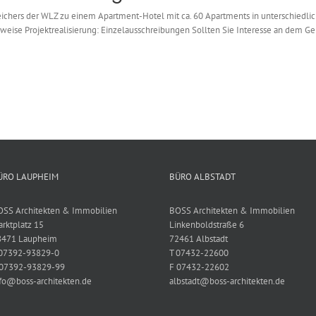
hers der WLZ zu einem Apartment-Hotel mit ca. 60 Apartments in unterschiedliche
weise Projektrealisierung: Einzelausschreibungen Sollten Sie Interesse an dem G
ÜRO LAUPHEIM
BÜRO ALBSTADT
OSS Architekten & Immobilien
BOSS Architekten & Immobilien
rktplatz 15
Linkenboldstraße 6
8471 Laupheim
72461 Albstadt
 07392-93829-0
T 07432-22600
 07392-93829-99
F 07432-22602
fo@boss-architekten.de
albstadt@boss-architekten.de