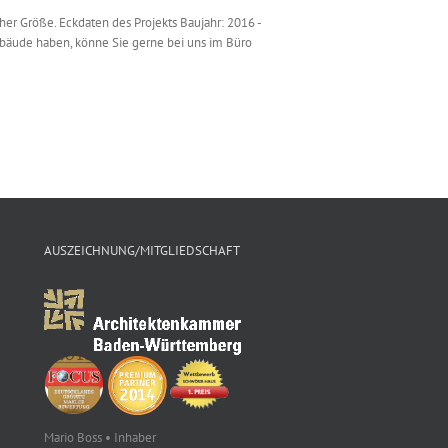
r Größe. Eckdaten des Projekts Baujahr: 2016 -
ebäude haben, könne Sie gerne bei uns im Büro
AUSZEICHNUNG/MITGLIEDSCHAFT
Mario Boss • Inhaber