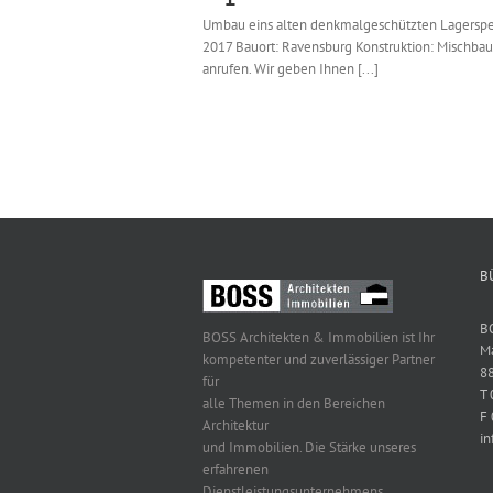
Umbau eins alten denkmalgeschützten Lagerspeic
2017 Bauort: Ravensburg Konstruktion: Mischbau
anrufen. Wir geben Ihnen [...]
B
B
BOSS Architekten & Immobilien ist Ihr
Ma
kompetenter und zuverlässiger Partner
8
für
T
alle Themen in den Bereichen
F
Architektur
in
und Immobilien. Die Stärke unseres
erfahrenen
Dienstleistungsunternehmens