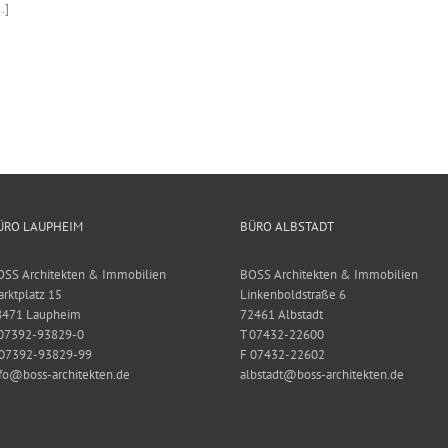
.]
ÜRO LAUPHEIM
BÜRO ALBSTADT
OSS Architekten & Immobilien
BOSS Architekten & Immobilien
rktplatz 15
Linkenboldstraße 6
8471 Laupheim
72461 Albstadt
 07392-93829-0
T 07432-22600
 07392-93829-99
F 07432-22602
fo@boss-architekten.de
albstadt@boss-architekten.de