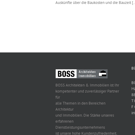
Auskünfte über die Baukosten und die Bauzeit [..
B
B
BOSS Architekten & Immobilien ist Ihr
Ma
kompetenter und zuverlässiger Partner
8
für
T
alle Themen in den Bereichen
F
Architektur
in
und Immobilien. Die Stärke unseres
erfahrenen
Dienstleistungsunternehmens
ist unsere hohe Kundenzufriedenheit.