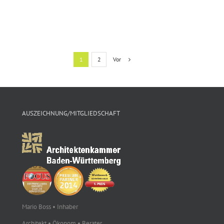
Vor
1
2
AUSZEICHNUNG/MITGLIEDSCHAFT
Mario Boss • Inhaber
Architekt • Ökonom • Berater