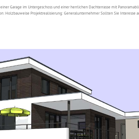
 einer Garage im Untergeschoss und einer herrlichen Dachterrasse mit Panoramabli
tion: Holzbauweise Projektrealisierung: Generalunternehmer Sollten Sie Interesse