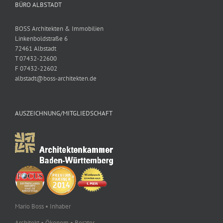
BÜRO ALBSTADT
BOSS Architekten & Immobilien
Linkenboldstraße 6
72461 Albstadt
T 07432-22600
F 07432-22602
albstadt@boss-architekten.de
AUSZEICHNUNG/MITGLIEDSCHAFT
Mario Boss • Inhaber
Architekt • Ökonom • Berater