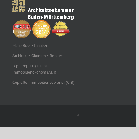
Mario Boss • Inhaber
Architekt • Ökonom • Berater
Dipl.-Ing. (FH) • Dipl.-
Immobilienökonom (ADI)
Geprüfter Immobilienbewerter (GIB)
Facebook