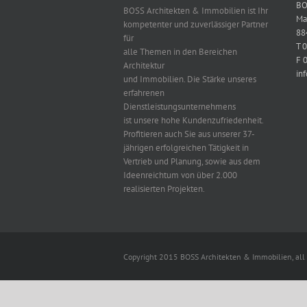
BO
BOSS Architekten & Immobilien ist Ihr
Ma
kompetenter und zuverlässiger Partner
88
für
T 
alle Themen in den Bereichen
F 
Architektur
in
und Immobilien. Die Stärke unseres
erfahrenen
Dienstleistungsunternehmens
ist unsere hohe Kundenzufriedenheit.
Profitieren auch Sie aus unserer 37-
jährigen erfolgreichen Tätigkeit in
Vertrieb und Planung, sowie aus dem
Ideenreichtum von über 2.000
realisierten Projekten.
Copyright 2015 BOSS Architekten & Immobilien, all 