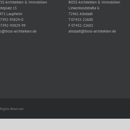
SS Architekten & Immobilien
BOSS Architekten & Immobilien
rktplatz 15
Linkenboldstraße 6
471 Laupheim
72461 Albstadt
07392-93829-0
T 07432-22600
07392-93829-99
F 07432-22602
fo@boss-architekten.de
albstadt@boss-architekten.de
Rights Reserved