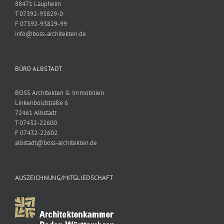
88471 Laupheim
T 07392-93829-0
F 07392-93829-99
info@boss-architekten.de
BÜRO ALBSTADT
BOSS Architekten & Immobilien
Linkenboldstraße 6
72461 Albstadt
T 07432-22600
F 07432-22602
albstadt@boss-architekten.de
AUSZEICHNUNG/MITGLIEDSCHAFT