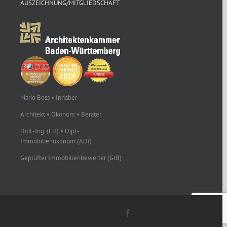
AUSZEICHNUNG/MITGLIEDSCHAFT
Mario Boss • Inhaber
Architekt • Ökonom • Berater
Dipl.-Ing. (FH) • Dipl.-
Immobilienökonom (ADI)
Geprüfter Immobilienbewerter (GIB)
Facebook