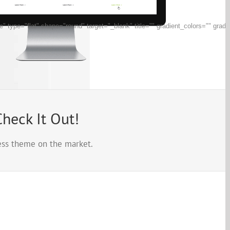
e" type="flat" shape="round" target="_blank" title="" gradient_colors="" gr
heck It Out!
ss theme on the market.