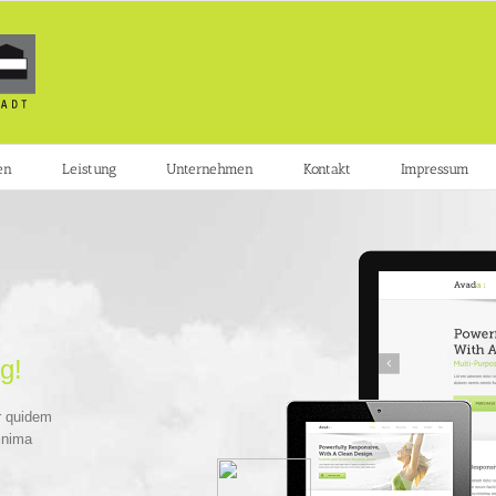
en
Leistung
Unternehmen
Kontakt
Impressum
g!
r quidem
inima