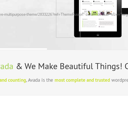
sive-multipurpose-theme/2833226?ref=ThemeFusion" color="default" size="larg
vada
& We Make Beautiful Things! C
and counting
, Avada is the
most complete and trusted
wordpre