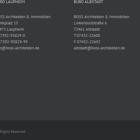
RO LAUPHEIM
BÜRO ALBSTADT
SS Architekten & Immobilien
BOSS Architekten & Immobilien
rktplatz 15
Linkenboldstraße 6
471 Laupheim
72461 Albstadt
07392-93829-0
T 07432-22600
07392-93829-99
F 07432-22602
fo@boss-architekten.de
albstadt@boss-architekten.de
Rights Reserved