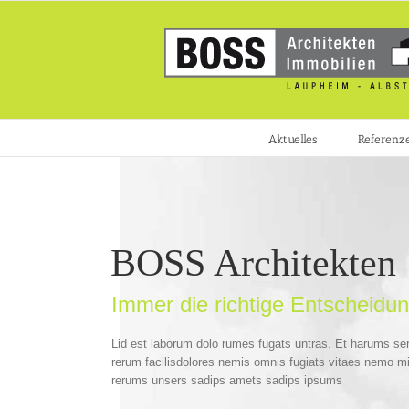
Zum
Inhalt
springen
Aktuelles
Referenz
BOSS Architekten
Immer die richtige Entscheidun
Lid est laborum dolo rumes fugats untras. Et harums se
rerum facilisdolores nemis omnis fugiats vitaes nemo m
rerums unsers sadips amets sadips ipsums