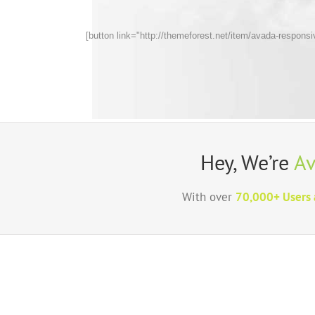
[button link="http://themeforest.net/item/avada-respon
Hey, We’re
A
With over
70,000+ Users 