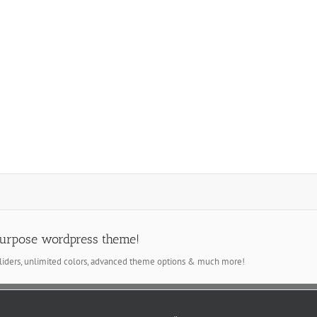
unsere Arbeit
Einblicke in un
e
purpose wordpress theme!
iders, unlimited colors, advanced theme options & much more!