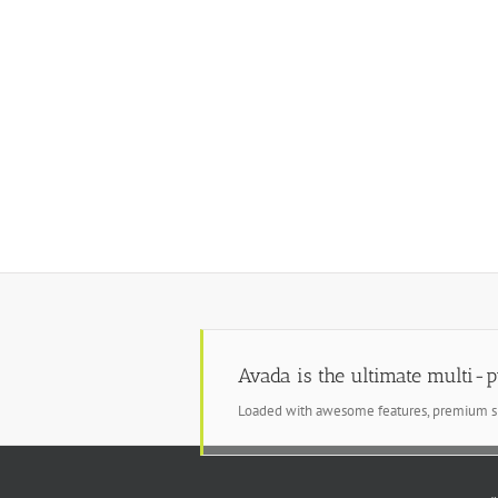
Einblicke in 
Projektgalerie
Realisierte-Projekt
Avada is the ultimate multi-
Loaded with awesome features, premium sl