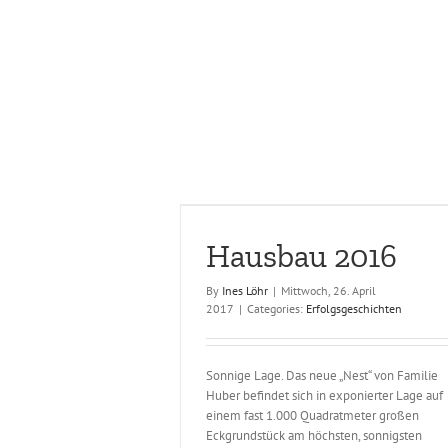
Spende für den Waldkindergarten
ausbau 2016
e.V.
folgsgeschichten
Hausbau 2016
Charity und Sponsoring
By
Ines Löhr
|
Mittwoch, 26. April
2017
|
Categories:
Erfolgsgeschichten
Sonnige Lage. Das neue „Nest“ von Familie
Huber befindet sich in exponierter Lage auf
einem fast 1.000 Quadratmeter großen
Eckgrundstück am höchsten, sonnigsten