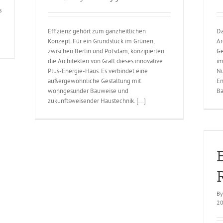
s
Effizienz gehört zum ganzheitlichen
Da
Konzept. Für ein Grundstück im Grünen,
Ar
zwischen Berlin und Potsdam, konzipierten
Ge
die Architekten von Graft dieses innovative
im
Plus-Energie-Haus. Es verbindet eine
Nu
außergewöhnliche Gestaltung mit
En
wohngesunder Bauweise und
Ba
zukunftsweisender Haustechnik. [...]
Bau Idee Ratgeber
Erfolgsgeschichten
B
2