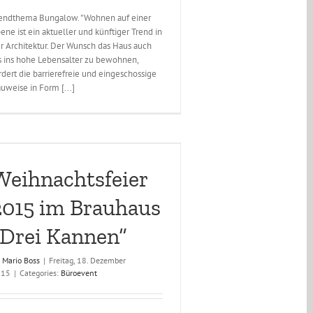
endthema Bungalow. "Wohnen auf einer
ene ist ein aktueller und künftiger Trend in
r Architektur. Der Wunsch das Haus auch
s ins hohe Lebensalter zu bewohnen,
rdert die barrierefreie und eingeschossige
uweise in Form [...]
Weihnachtsfeier
2015 im Brauhaus
„Drei Kannen“
y
Mario Boss
|
Freitag, 18. Dezember
015
|
Categories:
Büroevent