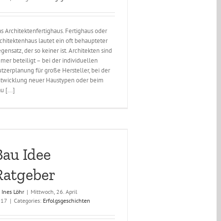
s Architektenfertighaus. Fertighaus oder
chitektenhaus lautet ein oft behaupteter
gensatz, der so keiner ist. Architekten sind
mer beteiligt – bei der individuellen
tzerplanung für große Hersteller, bei der
twicklung neuer Haustypen oder beim
u [...]
Bau Idee
Ratgeber
y
Ines Löhr
|
Mittwoch, 26. April
017
|
Categories:
Erfolgsgeschichten