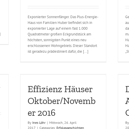
Exponierter Sonnenfänger. Das Plus-Energie-
Ge
Haus von Familien Huber befindet sich in
au
exponierter Lage auf einem fast 1.000
da
]
Quadratmeter großen Eckgrundstück am
ma
höchsten, sonnigsten Punkt eines neu
Ha
erschlossenen Wohngebiets. Dieser Standort
Ha
ist geradezu prädestiniert dafür, die [...]
„S
er 2016
Deutsches Architektenblatt Oktober 2016
Erfolgsgeschichten
7
Effizienz Häuser
Oktober/Novemb
er 2016
By
Ines Löhr
|
Mittwoch, 26. April
B
2017
|
Categories:
Erfolgsgeschichten
2