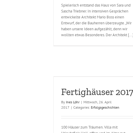
Spielerisch entstand das Haus von Sara und
Sascha Triebner. In intensiven Gesprächen
entwickelte Architekt Mario Boss einen
Entwurf, der die Bauherren überzeugte. „Wir
haben unsere Ideen aufgezählt, denn wir
wollten etwas Besonderes. Der Architekt [...
tighäuser 2017
Effizienz Häuser Oktober/Novemb
folgsgeschichten
Erfolgsgeschichten
Fertighäuser 201
By
Ines Löhr
|
Mittwoch, 26. April
2017
|
Categories:
Erfolgsgeschichten
100 Häuser zum Träumen. Villa mit