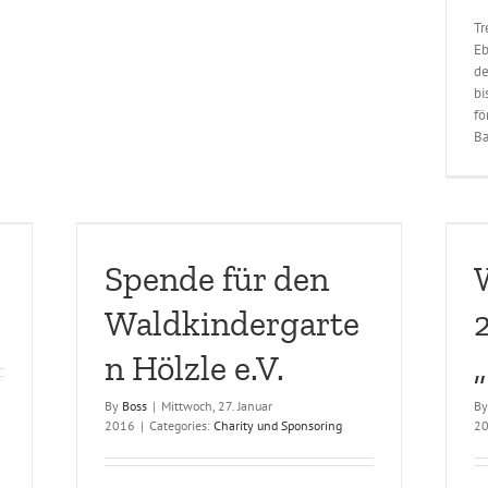
Tr
Eb
de
bi
fö
Ba
 Hölzle
Weihnachtsfeier 2015 im Brauhaus „Drei
Kannen“
Spende für den
Büroevent
Waldkindergarte
n Hölzle e.V.
By
Boss
|
Mittwoch, 27. Januar
B
2016
|
Categories:
Charity und Sponsoring
2