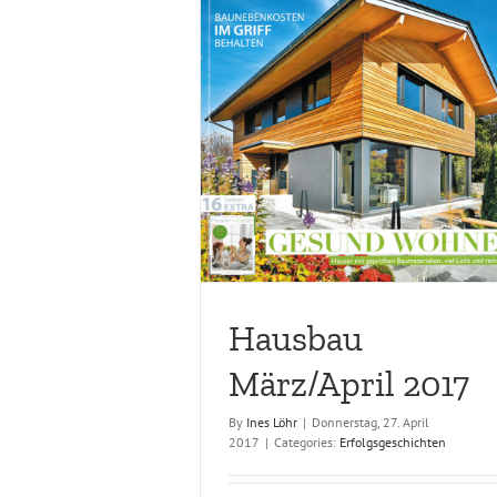
u März/April 2017
Effizienz Häuser Februar/März
folgsgeschichten
Erfolgsgeschichten
Hausbau
März/April 2017
By
Ines Löhr
|
Donnerstag, 27. April
2017
|
Categories:
Erfolgsgeschichten