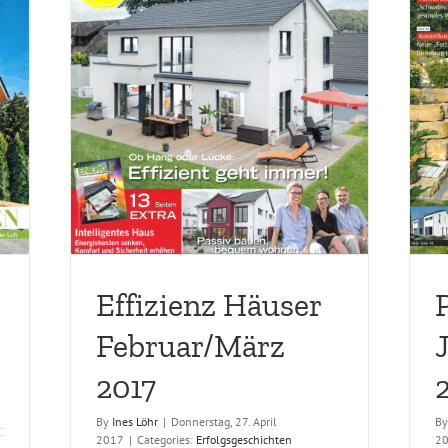
 2017
Profertighaus Januar/Februar 2017
Erfolgsgeschichten
Effizienz Häuser
Februar/März
2017
By
Ines Löhr
|
Donnerstag, 27. April
B
2017
|
Categories:
Erfolgsgeschichten
2