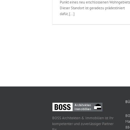
Punkt eines neu erschlossenen Wohngebiets
Dieser Standort ist geradezu prädestiniert
dafür, [...]
BÜ
BO
BOSS Architekten & Immobilien ist Ihr
Ma
kompetenter und zuverlässiger Partner
88
für