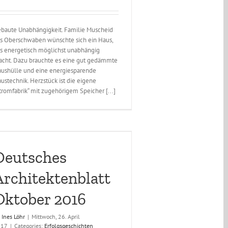
baute Unabhängigkeit. Familie Muscheid
s Oberschwaben wünschte sich ein Haus,
s energetisch möglichst unabhängig
cht. Dazu brauchte es eine gut gedämmte
ushülle und eine energiesparende
ustechnik. Herzstück ist die eigene
tromfabrik“ mit zugehörigem Speicher [...]
Deutsches
Architektenblatt
Oktober 2016
y
Ines Löhr
|
Mittwoch, 26. April
017
|
Categories:
Erfolgsgeschichten