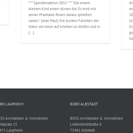
.
*** Spendenaktion 2015 *** "Gib einem
Al
kleinen Kind einen dürren Ast. Es wird mit
er
seiner Phantasie Rosen daraus sprießen
20
lassen." (Jean Paul) Die bunten Facetten der
Ul
Natur von klein auf erleben zu dürfen und in
Es
[...]
gu
Ge
RO LAUPHEIM
BÜRO ALBSTADT
SS Architekten & Immobilien
BOSS Architekten & Immobilien
rktplatz 15
Linkenboldstraße 6
471 Laupheim
72461 Albstadt