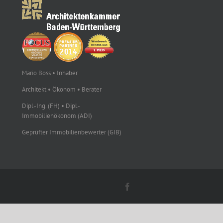
Mario Boss • Inhaber
Architekt • Ökonom • Berater
Dipl.-Ing. (FH) • Dipl.-
Immobilienökonom (ADI)
Geprüfter Immobilienbewerter (GIB)
Facebook