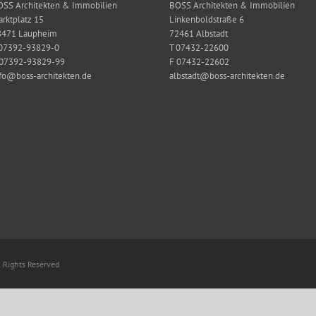
OSS Architekten & Immobilien
BOSS Architekten & Immobilien
rktplatz 15
Linkenboldstraße 6
8471 Laupheim
72461 Albstadt
 07392-93829-0
T 07432-22600
 07392-93829-99
F 07432-22602
fo@boss-architekten.de
albstadt@boss-architekten.de
 Rights Reserved