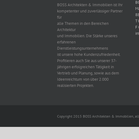
B
BOSS Architekten & Immobilien ist Ihr
Ma
kompetenter und zuverlässiger Partner
8
für
T
alle Themen in den Bereichen
F
Architektur
in
und Immobilien. Die Stärke unseres
erfahrenen
Dienstleistungsunternehmens
ist unsere hohe Kundenzufriedenheit.
Profitieren auch Sie aus unserer 37-
jährigen erfolgreichen Tätigkeit in
Vertrieb und Planung, sowie aus dem
Ideenreichtum von über 2.000
realisierten Projekten.
Copyright 2015 BOSS Architekten & Immobilien, all